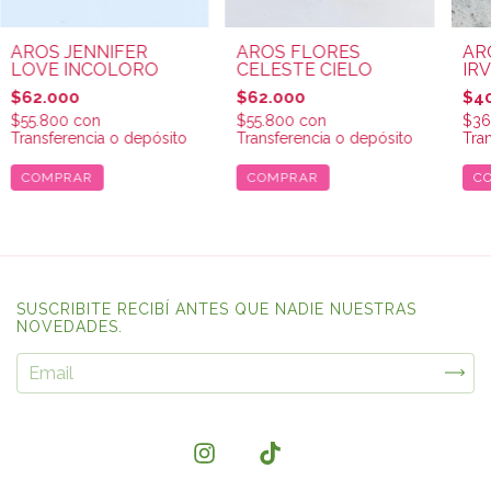
AROS JENNIFER
AROS FLORES
AR
LOVE INCOLORO
CELESTE CIELO
IR
$62.000
$62.000
$4
$55.800
con
$55.800
con
$36
Transferencia o depósito
Transferencia o depósito
Tra
SUSCRIBITE RECIBÍ ANTES QUE NADIE NUESTRAS
NOVEDADES.